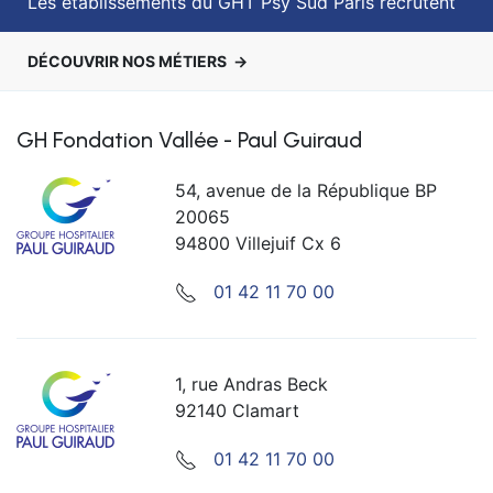
Les établissements du GHT Psy Sud Paris recrutent
DÉCOUVRIR NOS MÉTIERS
GH Fondation Vallée - Paul Guiraud
54, avenue de la République BP
20065
94800 Villejuif Cx 6
01 42 11 70 00
1, rue Andras Beck
92140 Clamart
01 42 11 70 00